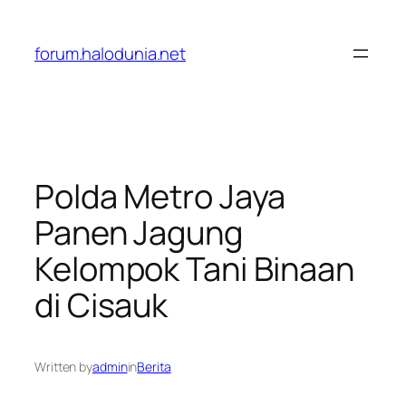
Lewati
ke
forum.halodunia.net
konten
Polda Metro Jaya
Panen Jagung
Kelompok Tani Binaan
di Cisauk
Written by
admin
in
Berita