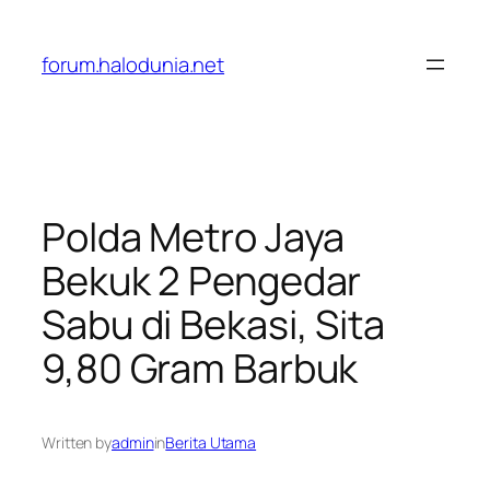
Lewati
ke
forum.halodunia.net
konten
Polda Metro Jaya
Bekuk 2 Pengedar
Sabu di Bekasi, Sita
9,80 Gram Barbuk
Written by
admin
in
Berita Utama