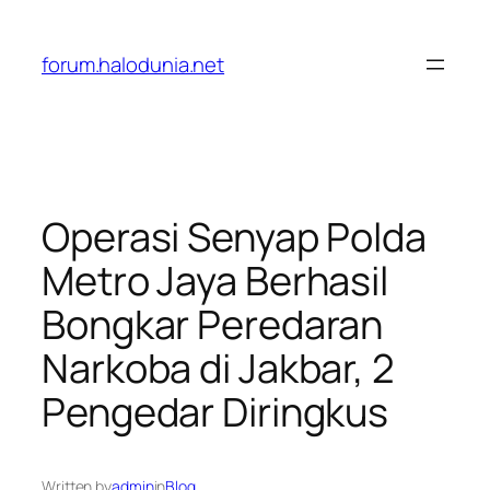
Lewati
ke
forum.halodunia.net
konten
Operasi Senyap Polda
Metro Jaya Berhasil
Bongkar Peredaran
Narkoba di Jakbar, 2
Pengedar Diringkus
Written by
admin
in
Blog