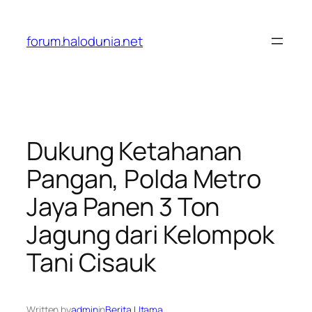
Lewati
ke
forum.halodunia.net
konten
Dukung Ketahanan
Pangan, Polda Metro
Jaya Panen 3 Ton
Jagung dari Kelompok
Tani Cisauk
Written by
admin
in
Berita Utama